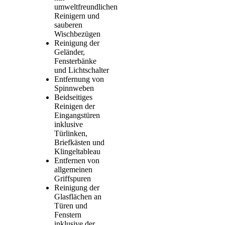
umweltfreundlichen
Reinigern und
sauberen
Wischbezügen
Reinigung der
Geländer,
Fensterbänke
und Lichtschalter
Entfernung von
Spinnweben
Beidseitiges
Reinigen der
Eingangstüren
inklusive
Türlinken,
Briefkästen und
Klingeltableau
Entfernen von
allgemeinen
Griffspuren
Reinigung der
Glasflächen an
Türen und
Fenstern
inklusive der