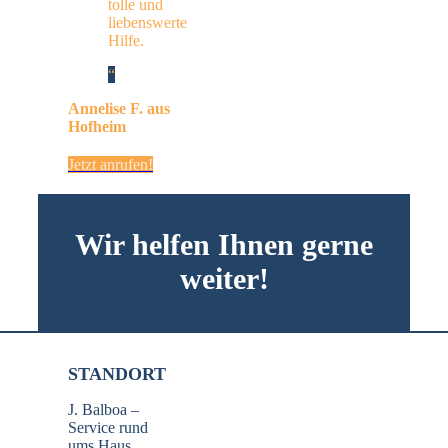
tolle und
liebenswerte
Hilfe.
Annelise F. aus
Hofheim
Jetzt anrufen!
Wir helfen Ihnen gerne
weiter!
STANDORT
J. Balboa –
Service rund
ums Haus